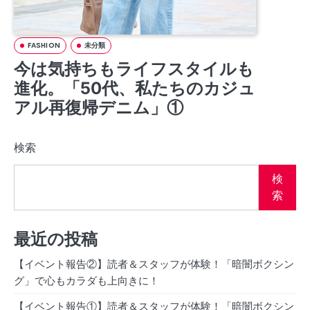
FASHION
未分類
今は気持ちもライフスタイルも
進化。「50代、私たちのカジュ
アル再復帰デニム」①
検索
検
索
最近の投稿
【イベント報告②】読者＆スタッフが体験！「暗闇ボクシン
グ」で心もカラダも上向きに！
【イベント報告①】読者＆スタッフが体験！「暗闇ボクシン