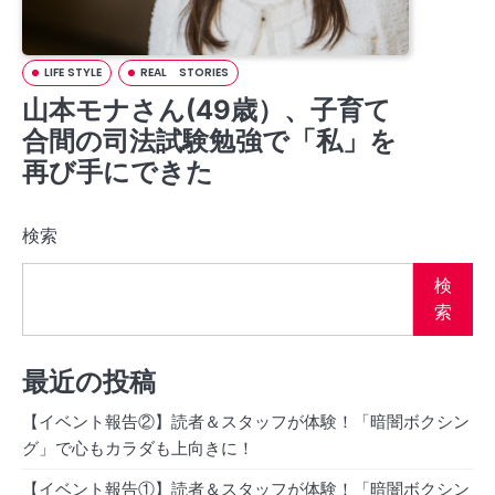
LIFE STYLE
REAL STORIES
山本モナさん(49歳）、子育て
合間の司法試験勉強で「私」を
再び手にできた
検索
検
索
最近の投稿
【イベント報告②】読者＆スタッフが体験！「暗闇ボクシン
グ」で心もカラダも上向きに！
【イベント報告①】読者＆スタッフが体験！「暗闇ボクシン