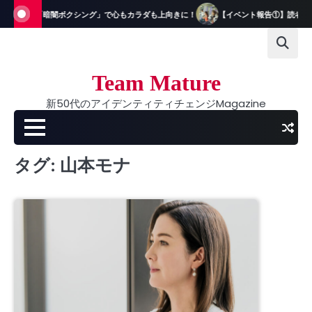
Skip
が体験！「暗闇ボクシング」で心もカラダも上向きに！
【イベント報告①】読者＆ス
to
content
Team Mature
新50代のアイデンティティチェンジMagazine
タグ:
山本モナ