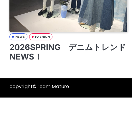
NEWS
FASHION
2026SPRING デニムトレンド
NEWS！
copyright©Team Mature