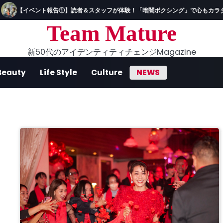
【イベント報告①】読者＆スタッフが体験！「暗闇ボクシング」で心もカラダ
Team Mature
新50代のアイデンティティチェンジMagazine
Beauty
Life Style
Culture
NEWS