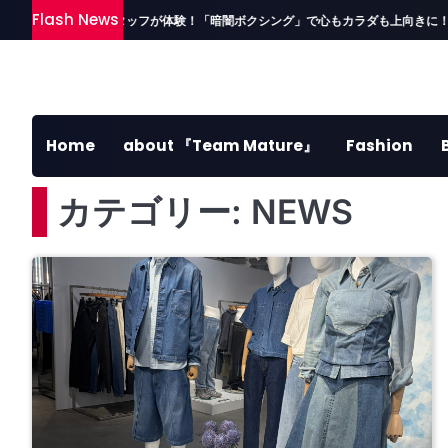
Skip
Flash News
ト報告②】読者＆スタッフが体験！「暗闇ボクシング」で心もカラダも上向きに！
to
content
Home
about 『Team Mature』
Fashion
カテゴリー:
NEWS