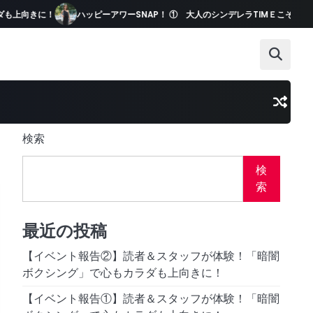
も上向きに！
ハッピーアワーSNAP！ ① 大人のシンデレラTIMＥこそ、冒
検索
検
索
最近の投稿
【イベント報告②】読者＆スタッフが体験！「暗闇
ボクシング」で心もカラダも上向きに！
【イベント報告①】読者＆スタッフが体験！「暗闇