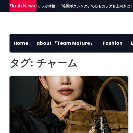
Skip
Flash News
ト報告②】読者＆スタッフが体験！「暗闇ボクシング」で心もカラダも上向きに！
to
content
Home
about 『Team Mature』
Fashion
タグ:
チャーム