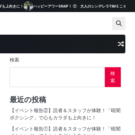
も上向きに！
ハッピーアワーSNAP！ ① 大人のシンデレラTIMＥこそ、
検索
検
索
最近の投稿
【イベント報告②】読者＆スタッフが体験！「暗闇
ボクシング」で心もカラダも上向きに！
【イベント報告①】読者＆スタッフが体験！「暗闇