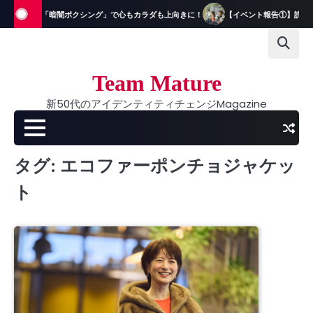
Skip
フが体験！「暗闇ボクシング」で心もカラダも上向きに！
【イベント報告①】読者＆
to
content
Team Mature
新50代のアイデンティティチェンジMagazine
タグ:
エコファーポンチョジャケッ
ト