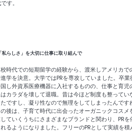
代です。
て「私らしさ」を大切に仕事に取り組んで
高校時代での短期留学の経験から、渡米しアメリカで
学進学を決意。大学ではPRを専攻していました。卒業
帰国し外資系医療機器に入社するものの、仕事と育児
立はカラダを壊して退職。昔は今ほど制度も整ってい
ったですし、凝り性なので無理をしてしまったんです
その後は、子育て時代に出会ったオーガニックコスメ
求していくうちにさまざまなブランドと関わり、PRを
されるようになりました。フリーのPRとして実績を積