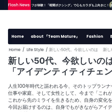
Skip
Flash News
②】読者＆スタッフが体験！「暗闇ボクシング」で心もカラダも上向きに！
to
content
Home
about 『Team Mature』
Fashion
Home
Life Style
新しい50代、今欲しいのは 新
新しい50代、今欲しいの
「アイデンティティチェ
人生100年時代と謳われる今、そのトップランナー
仕事や家庭、そして女性として、今まで「これ
これから先のミライを生きるため、自身の変化
今回お届けするのは、自身でもがきながらアイ