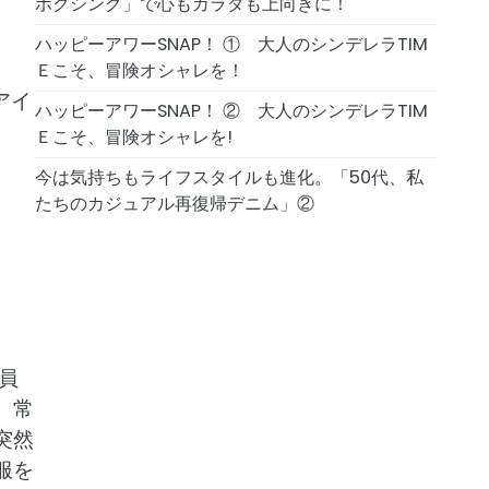
ボクシング」で心もカラダも上向きに！
ハッピーアワーSNAP！ ① 大人のシンデレラTIM
Ｅこそ、冒険オシャレを！
アイ
ハッピーアワーSNAP！ ② 大人のシンデレラTIM
Ｅこそ、冒険オシャレを!
今は気持ちもライフスタイルも進化。「50代、私
たちのカジュアル再復帰デニム」②
員
。常
突然
服を