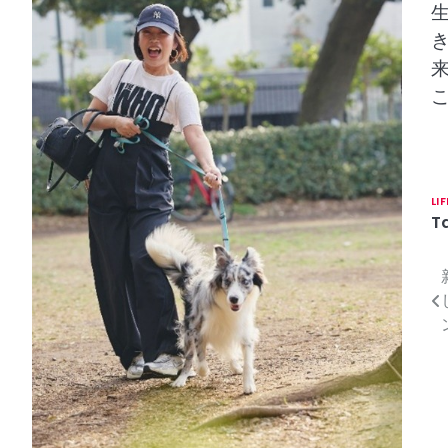
LI
T
投
稿
ナ
ビ
ゲ