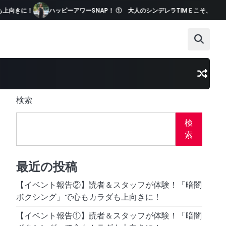
きに！
ハッピーアワーSNAP！ ① 大人のシンデレラTIMＥこそ、冒険オ
検索
検
索
最近の投稿
【イベント報告②】読者＆スタッフが体験！「暗闇
ボクシング」で心もカラダも上向きに！
【イベント報告①】読者＆スタッフが体験！「暗闇