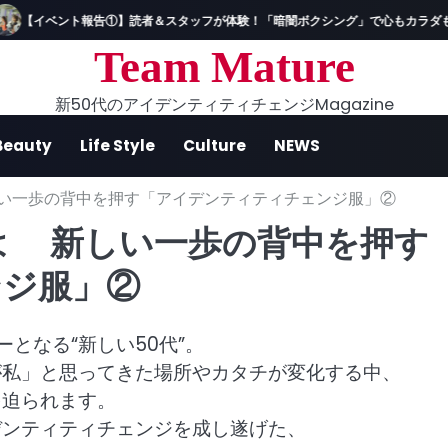
【イベント報告①】読者＆スタッフが体験！「暗闇ボクシング」で心もカラダも上向
Team Mature
新50代のアイデンティティチェンジMagazine
Beauty
Life Style
Culture
NEWS
しい一歩の背中を押す「アイデンティティチェンジ服」②
は 新しい一歩の背中を押す
ンジ服」②
となる“新しい50代”。
が私」と思ってきた場所やカタチが変化
する中、
を迫られます。
デンティティチェンジを成し遂げた、