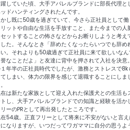
活躍していた頃、大手アパレルブランドに部長代理と
ヘッドハンティングされたんです。
しかし既に50歳を過ぎていて、今さら正社員として働
メリットや自由な生活を手放すこと、また今までの人
リセットすることの怖さなどからお断りしようと考え
ました。そんなとき「辞めたくなったらいつでも辞め
いい。それよりも50歳過ぎて正社員に来て欲しいなん
名誉なことだよ」と友達に背中を押されて入社を決意
か１年半の正社員時代でしたが、激務とストレスで8k
ってしまい、体力の限界を感じて退職することにしま
た。
現在は新たな家族として迎え入れた保護犬との生活も
ートし、大手アパレルブランドでの知識
と経験を活か
フリーのPRとして再出発したところです。
現在54歳。正直フリーとして将来に不安がないと言え
嘘になりますが、いつだってワガママに自分の思うよ