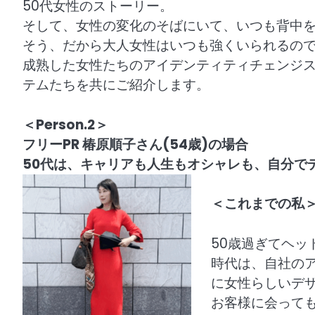
50代女性のストーリー。
そして、女性の変化のそばにいて、いつも背中
そう、だから大人女性はいつも強くいられるの
成熟した女性たちのアイデンティティチェンジ
テムたちを共にご紹介します。
＜Person.2＞
フリーPR 椿原順子さん(54歳)の場合
50
代は、キャリアも人生もオシャレも、自分で
＜これまでの私
50歳過ぎてヘ
時代は、自社の
に女性らしいデ
お客様に会って