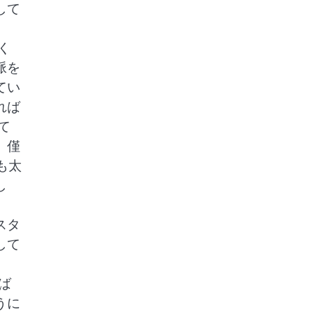
して
く
脈を
てい
れば
て
。僅
も太
し
スタ
して
ば
うに