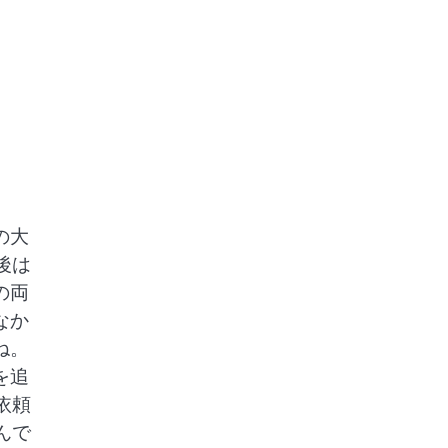
の大
後は
の両
なか
ね。
を追
依頼
んで