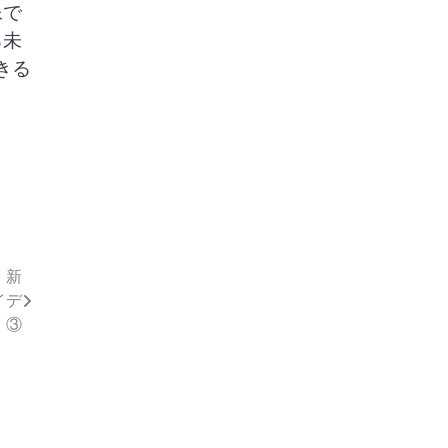
像で
る未
きる
 新
イデ
」③