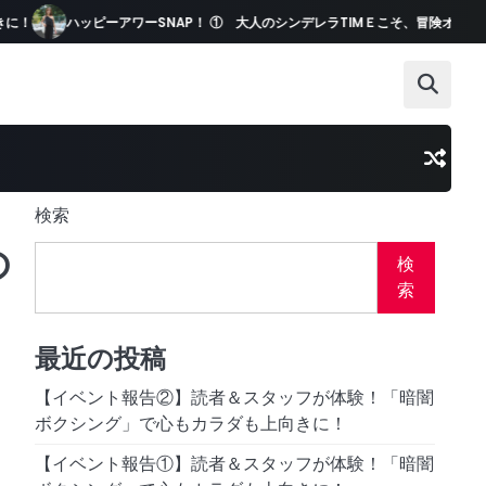
ッピーアワーSNAP！ ① 大人のシンデレラTIMＥこそ、冒険オシャレを！
検索
の
検
索
最近の投稿
【イベント報告②】読者＆スタッフが体験！「暗闇
ボクシング」で心もカラダも上向きに！
【イベント報告①】読者＆スタッフが体験！「暗闇