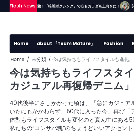
Skip
Flash News
ッフが体験！「暗闇ボクシング」で心もカラダも上向きに！
【イベント報告①
to
content
Home
about 『Team Mature』
Fashion
Home
未分類
今は気持ちもライフスタイルも進化。
今は気持ちもライフスタイ
カジュアル再復帰デニム」
40代後半にさしかかった頃は、「急にカジュア
いたにもかかわらず、50代に入った今、再び「
体型もライフスタイルも変化のど真ん中にある5
私たちの“コンサバ魂”のちょうどいいアクセン