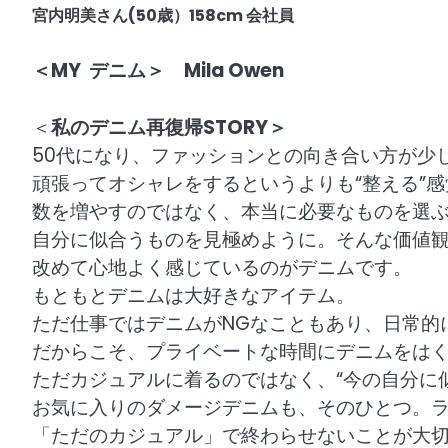
宮内明美さん(50歳）158cm 会社員
＜MY デニム＞ Mila Owen
＜
私のデニム再復帰STORY＞
50代になり、
ファッションとの向き合い方が少
頑張ってオシャレをするというよりも“整える”感
数を増やすのではなく、本当に必要なものを選
自分に似合うものを見極めように。そんな価値
改めて心地よく感じているのがデニムです。
もともとデニムは大好きなアイテム。
ただ仕事ではデニムがNGなこともあり、日常的
だからこそ、プライベートな時間にデニムをは
ただカジュアルに着るのではなく、“今の自分に
お気に入りのダメージデニムも、そのひとつ。
「ただのカジュアル」
で終わらせないことが大