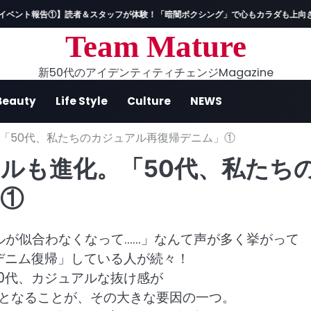
】読者＆スタッフが体験！「暗闇ボクシング」で心もカラダも上向きに！
ハ
Team Mature
新50代のアイデンティティチェンジMagazine
Beauty
Life Style
Culture
NEWS
「50代、私たちのカジュアル再復帰デニム」①
ルも進化。「50代、私たち
①
ルが似合わなくなって……」なんて声が多く挙がって
デニム復帰」している人が続々！
0代、カジュアルな抜け感が
トとなることが、その大きな要因の一つ。