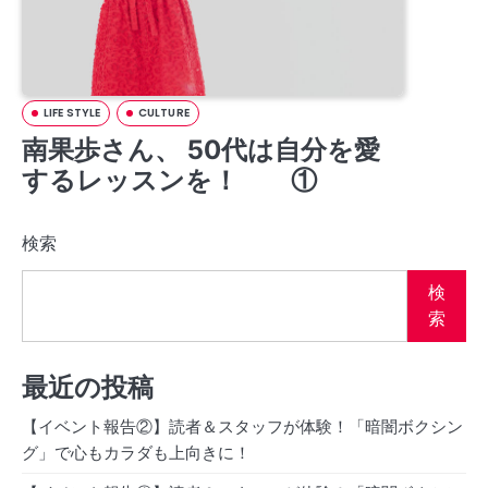
LIFE STYLE
CULTURE
南果歩さん、 50代は自分を愛
するレッスンを！ ①
検索
検
索
最近の投稿
【イベント報告②】読者＆スタッフが体験！「暗闇ボクシン
グ」で心もカラダも上向きに！